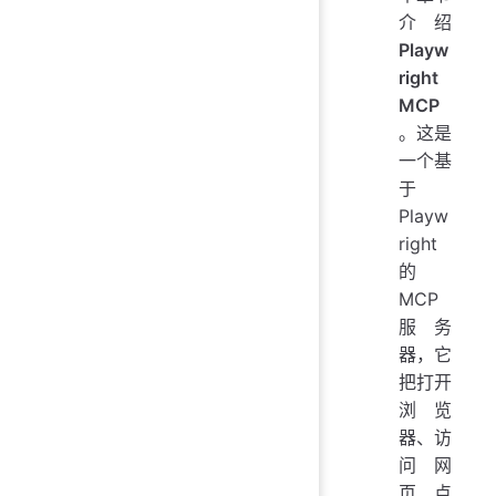
介绍
Playw
right
MCP
。这是
一个基
于
Playw
right
的
MCP
服务
器，它
把打开
浏览
器、访
问网
页、点