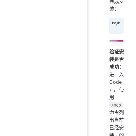
完成安
装：
cod
验证安
装是否
成功：
进入
Code
x，使
用
/mcp
命令列
出当前
已经安
装的