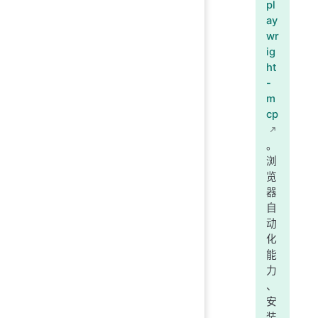
pl
ay
wr
ig
ht
-
m
cp
。
浏
览
器
自
动
化
能
力
、
安
装