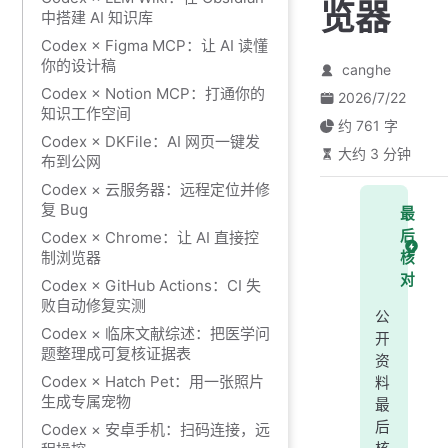
览器
中搭建 AI 知识库
Codex × Figma MCP：让 AI 读懂
你的设计稿
canghe
Codex × Notion MCP：打通你的
2026/7/22
知识工作空间
约 761 字
Codex × DKFile：AI 网页一键发
大约 3 分钟
布到公网
Codex × 云服务器：远程定位并修
复 Bug
最
后
Codex × Chrome：让 AI 直接控
制浏览器
核
对
Codex × GitHub Actions：CI 失
败自动修复实测
公
Codex × 临床文献综述：把医学问
开
题整理成可复核证据表
资
Codex × Hatch Pet：用一张照片
料
生成专属宠物
最
后
Codex × 安卓手机：扫码连接，远