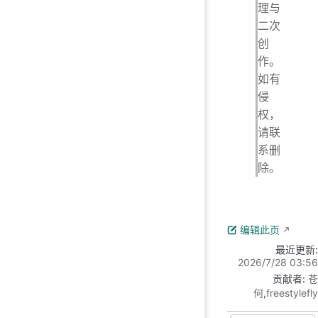
理与
二次
创
作。
如有
侵
权，
请联
系删
除。
编辑此页
最近更新:
2026/7/28 03:56
贡献者:
苍
何
,
freestylefly