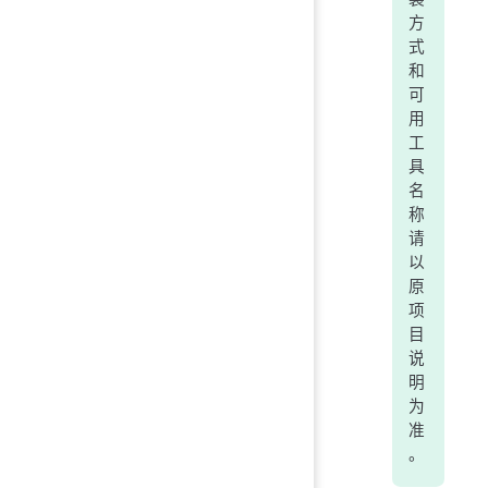
方
式
和
可
用
工
具
名
称
请
以
原
项
目
说
明
为
准
。