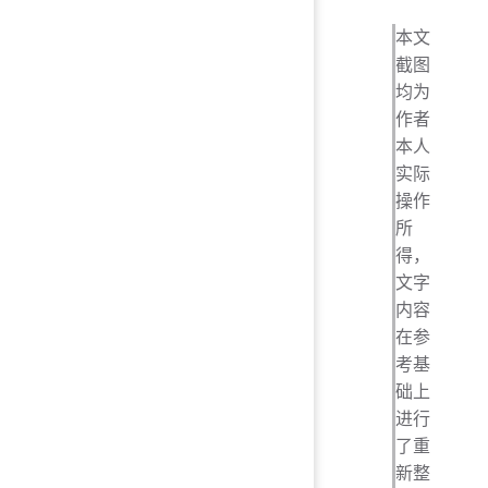
本文
截图
均为
作者
本人
实际
操作
所
得，
文字
内容
在参
考基
础上
进行
了重
新整