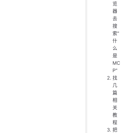
览
器
去
搜
索"
什
么
是
MC
P"
找
几
篇
相
关
教
程
把