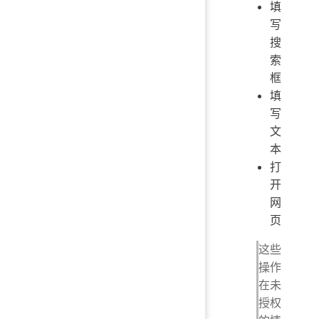
填
写
搜
索
框
填
写
文
本
打
开
网
页
这些
操作
在未
授权