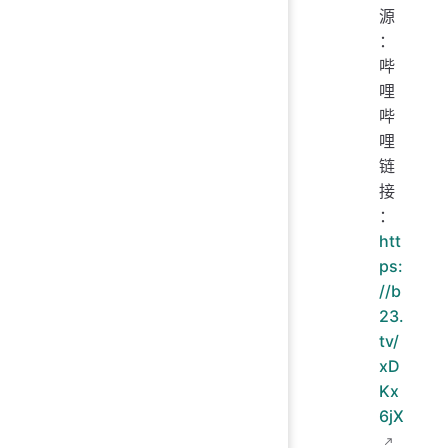
源
：
哔
哩
哔
哩
链
接
：
htt
ps:
//b
23.
tv/
xD
Kx
6jX