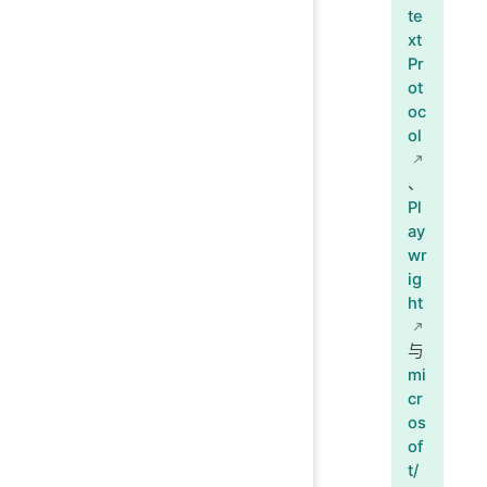
te
xt
Pr
ot
oc
ol
、
Pl
ay
wr
ig
ht
与
mi
cr
os
of
t/