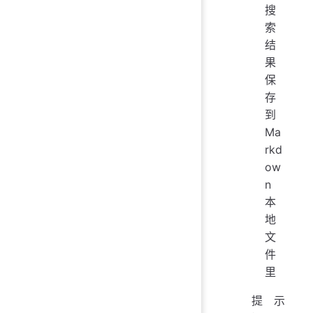
搜
索
结
果
保
存
到
Ma
rkd
ow
n
本
地
文
件
里
提示