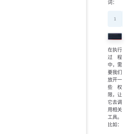
词：
请
在执行
过程
中，需
要我们
放开一
些权
限，让
它去调
用相关
工具。
比如：