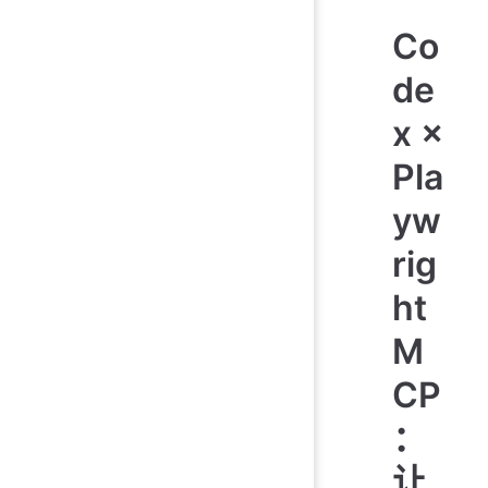
Co
de
x ×
Pla
yw
rig
ht
M
CP
：
让