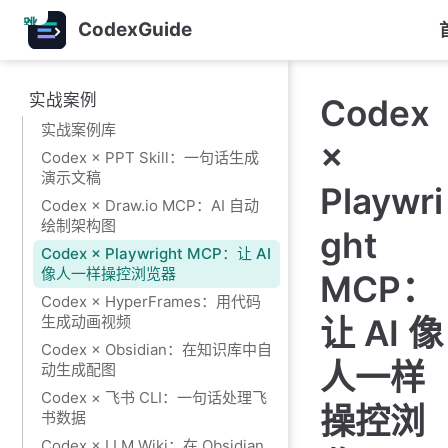
跳
CodexGuide
至
主
要
实战案例
Codex
內
实战案例库
容
×
Codex × PPT Skill：一句话生成
演示文稿
Playwri
Codex × Draw.io MCP：AI 自动
绘制架构图
ght
Codex × Playwright MCP：让 AI
像人一样操控浏览器
MCP：
Codex × HyperFrames：用代码
生成动画视频
让 AI 像
Codex × Obsidian：在知识库中自
人一样
动生成配图
Codex × 飞书 CLI：一句话处理飞
操控浏
书数据
Codex × LLM Wiki：在 Obsidian