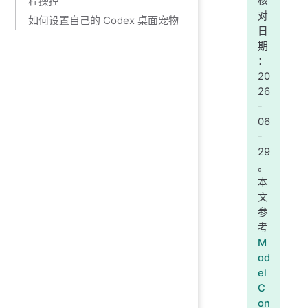
程操控
核
对
如何设置自己的 Codex 桌面宠物
日
期
：
20
26
-
06
-
29
。
本
文
参
考
M
od
el
C
on