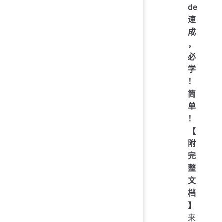
de
速
成
，
必
学
！
简
单
！
【
附
完
整
文
档
】
来