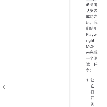
命令确
认安装
成功之
后，我
们使用
Playw
right
MCP
来完成
一个测
试任
务：
让
它
打
开
浏