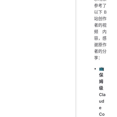
参考了
以下 B
站创作
者的视
频内
容，感
谢原作
者的分
享：
📺
保
姆
级
Cla
ud
e
Co