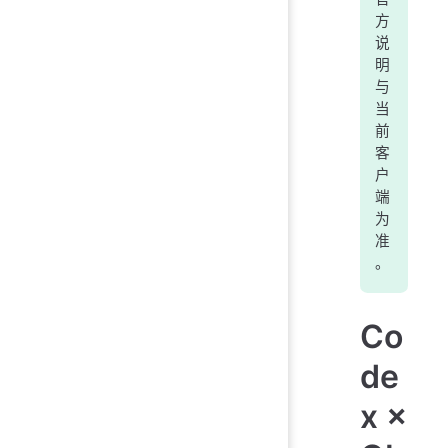
方
说
明
与
当
前
客
户
端
为
准
。
Co
de
x ×