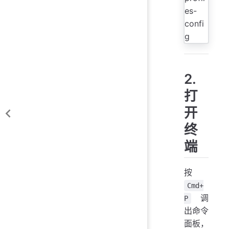
2.
打
开
终
端
按
Cmd+
调
P
出命令
面板，