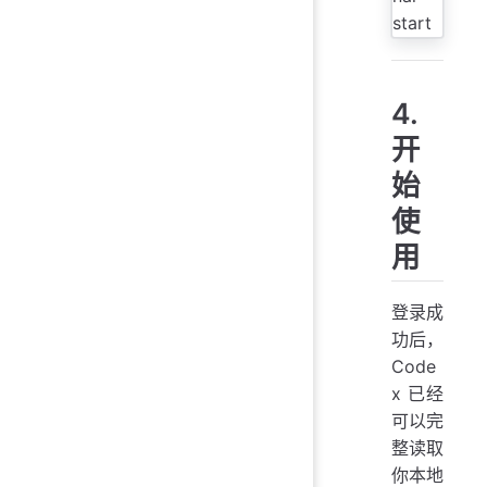
4.
开
始
使
用
登录成
功后，
Code
x 已经
可以完
整读取
你本地