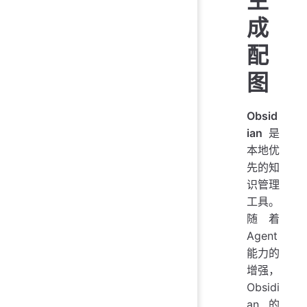
生
成
配
图
Obsid
ian
是
本地优
先的知
识管理
工具。
随着
Agent
能力的
增强，
Obsidi
an 的