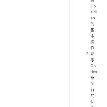
Ob
sidi
an
的
基
本
操
作
熟
悉
Co
dex
命
令
行
的
使