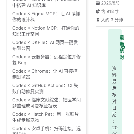
2026/8/3
中搭建 AI 知识库
约 918 字
Codex × Figma MCP：让 AI 读懂
你的设计稿
大约 3 分钟
Codex × Notion MCP：打通你的
知识工作空间
最
Codex × DKFile：AI 网页一键发
后
布到公网
核
Codex × 云服务器：远程定位并修
对
复 Bug
资
Codex × Chrome：让 AI 直接控
料
制浏览器
最
Codex × GitHub Actions：CI 失
后
败自动修复实测
核
Codex × 临床文献综述：把医学问
对
题整理成可复核证据表
日
Codex × Hatch Pet：用一张照片
期
生成专属宠物
：
20
Codex × 安卓手机：扫码连接，远