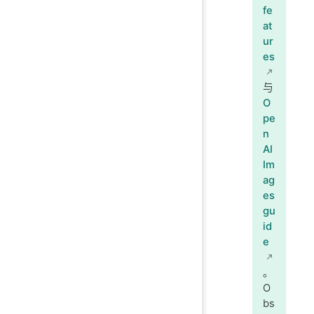
fe
at
ur
es
与
O
pe
n
AI
Im
ag
es
gu
id
e
。
O
bs