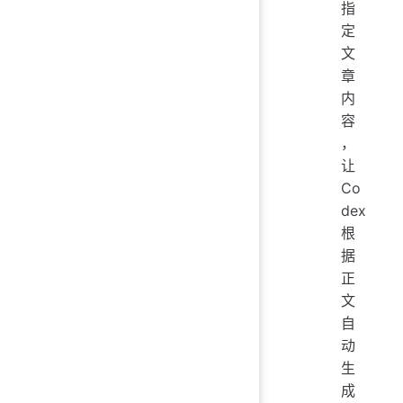
指
定
文
章
内
容
，
让
Co
dex
根
据
正
文
自
动
生
成