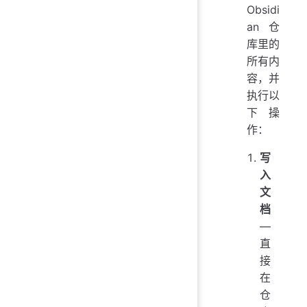
Obsidi
an 仓
库里的
所有内
容，并
执行以
下操
作：
写
入
文
档
—
直
接
在
仓