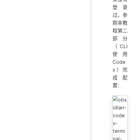
登录
过，参
照本教
程第二
部分
（CLI
使用
Code
x）完
成配
置：