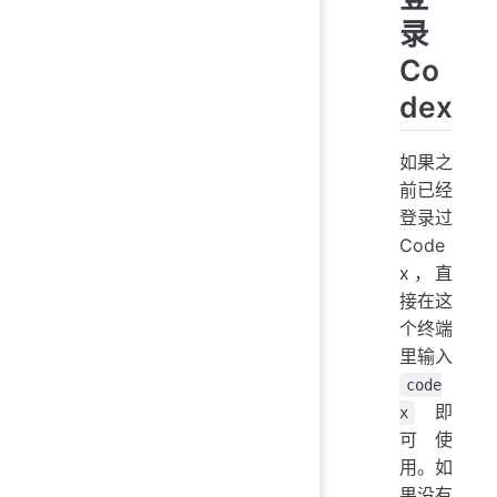
录
Co
dex
如果之
前已经
登录过
Code
x，直
接在这
个终端
里输入
code
即
x
可使
用。如
果没有