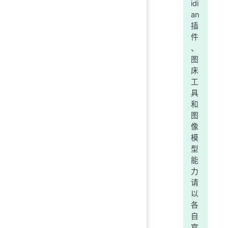
idi
an
插
件
、
图
床
工
具
和
图
像
模
型
能
力
请
以
各
自
官