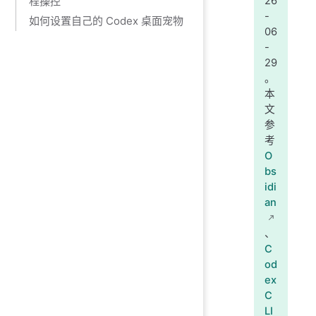
程操控
26
-
如何设置自己的 Codex 桌面宠物
06
-
29
。
本
文
参
考
O
bs
idi
an
、
C
od
ex
C
LI