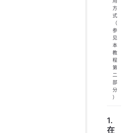
用
方
式
（
参
见
本
教
程
第
二
部
分
）
1.
在