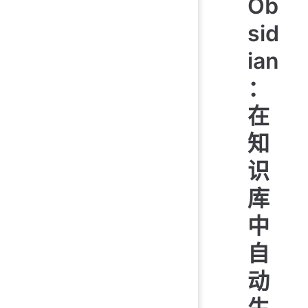
Ob
sid
ian
：
在
知
识
库
中
自
动