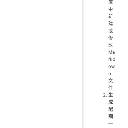
库
中
新
建
或
修
改
Ma
rkd
ow
n
文
件
生
成
配
图
—